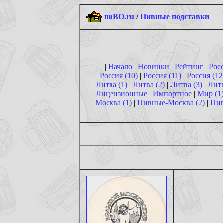
nuBO.ru
/
Пивные подставки
|
Начало
|
Новинки
|
Рейтинг
|
Росс
Россия (10)
|
Россия (11)
|
Россия (12
Литва (1)
|
Литва (2)
|
Литва (3)
|
Литв
Лицензионные
|
Импортное
|
Мир (1
Москва (1)
|
Пивные-Москва (2)
|
Пи