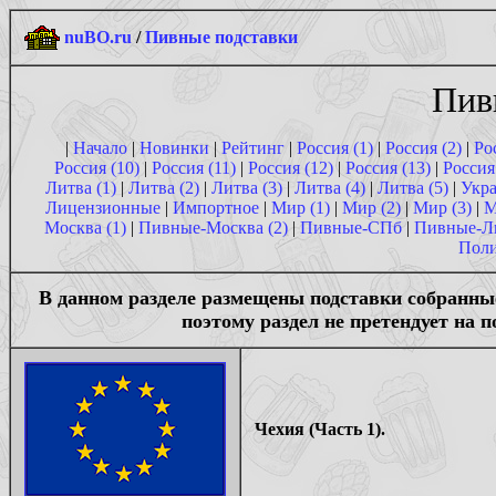
nuBO.ru
/
Пивные подставки
Пив
|
Начало
|
Новинки
|
Рейтинг
|
Россия (1)
|
Россия (2)
|
Ро
Россия (10)
|
Россия (11)
|
Россия (12)
|
Россия (13)
|
Россия
Литва (1)
|
Литва (2)
|
Литва (3)
|
Литва (4)
|
Литва (5)
|
Укра
Лицензионные
|
Импортное
|
Мир (1)
|
Мир (2)
|
Мир (3)
|
М
Москва (1)
|
Пивные-Москва (2)
|
Пивные-СПб
|
Пивные-Л
Поли
В данном разделе размещены подставки собранные
поэтому раздел не претендует на 
Чехия (Часть 1).