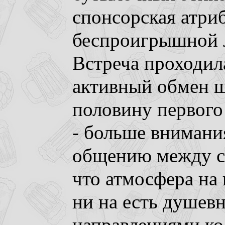
спонсорская атри
беспроигрышной л
Встреча проходила
активный обмен ш
половину первого 
- больше внимани
общению между с
что атмосфера на 
ни на есть душев