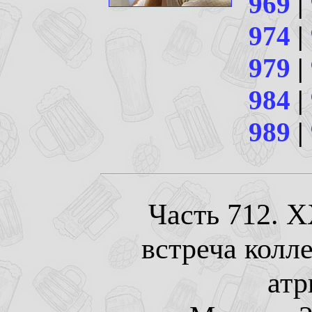
969
|
974
|
979
|
984
|
989
|
Часть 712. 
встреча колл
атр