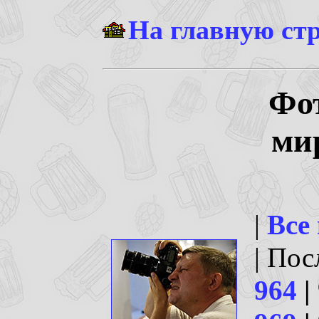
На главную ст
Фо
ми
|
Все
| По
964
|