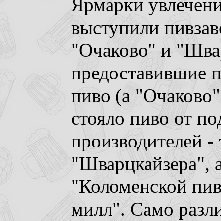
Ярмарки увлечен
выступили пивзав
"Очаково" и "Шва
предоставившие п
пиво (а "Очаково" 
стояло пиво от п
производителей - 
"Шварцкайзера", а
"Коломенской пив
милл". Само разл