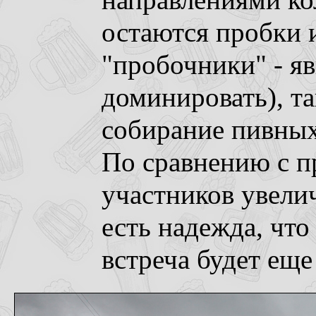
направлениями к
остаются пробки и
"пробочники" - я
доминировать), т
собирание пивных
По сравнению с п
участников увелич
есть надежда, чт
встреча будет ещ