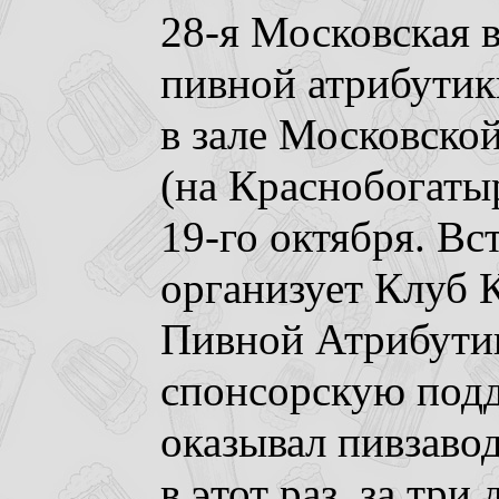
28-я Московская 
пивной атрибути
в зале Московско
(на Краснобогатыр
19-го октября. Вс
организует Клуб 
Пивной Атрибутик
спонсорскую подд
оказывал пивзаво
в этот раз, за три