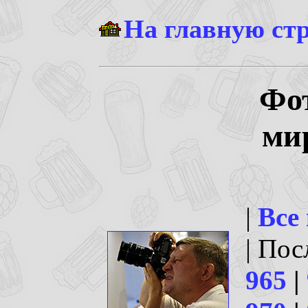
На главную ст
Фо
ми
|
Все
| По
965
|