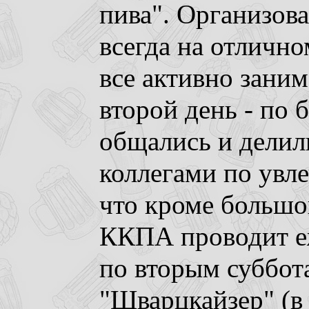
пива". Организова
всегда на отлично
все активно зани
второй день - по 
общались и делил
коллегами по увл
что кроме большо
ККПА проводит е
по вторым суббот
"Шварцкайзер" (в