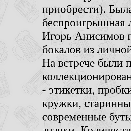
приобрести). Был
беспроигрышная л
Игорь Анисимов 
бокалов из личной
На встрече были 
коллекционирован
- этикетки, пробк
кружки, старинны
современные буты
значки. Количест