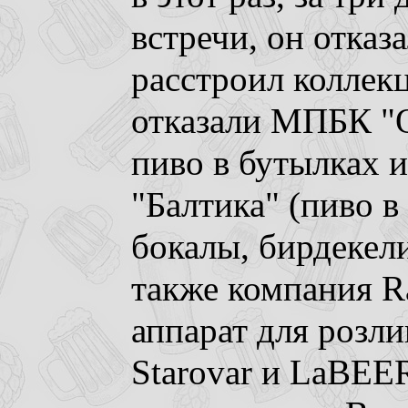
встречи, он отказ
расстроил коллек
отказали МПБК "О
пиво в бутылках и
"Балтика" (пиво 
бокалы, бирдекел
также компания R
аппарат для розли
Starovar и LaBEER