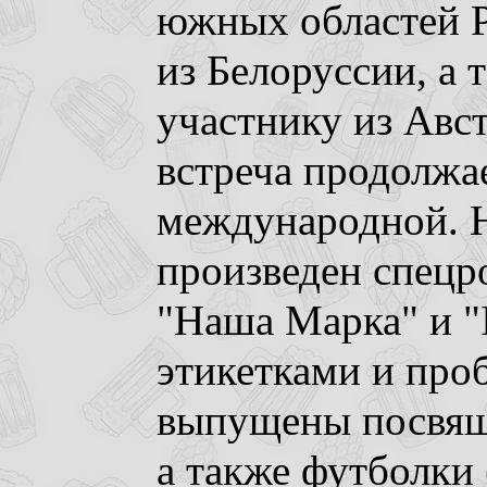
южных областей Р
из Белоруссии, а 
участнику из Авс
встреча продолжае
международной. Н
произведен спецр
"Наша Марка" и 
этикетками и про
выпущены посвяще
а также футболки