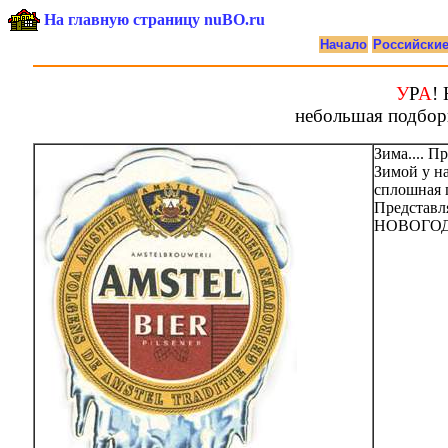
На главную страницу nuBO.ru
Начало
Российски
У
Р
А
!
небольшая подбор
Зима.... П
Зимой у н
сплошная 
Представ
НОВОГОДН