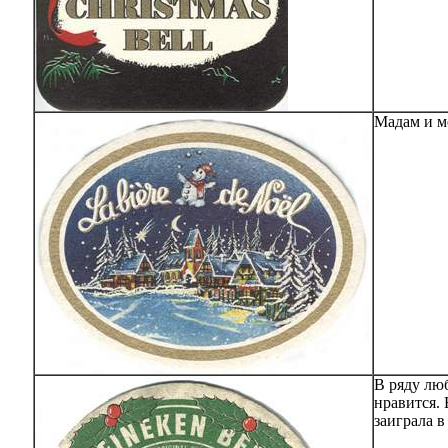
Мадам и ме
В ряду лю
нравится.
заиграла в