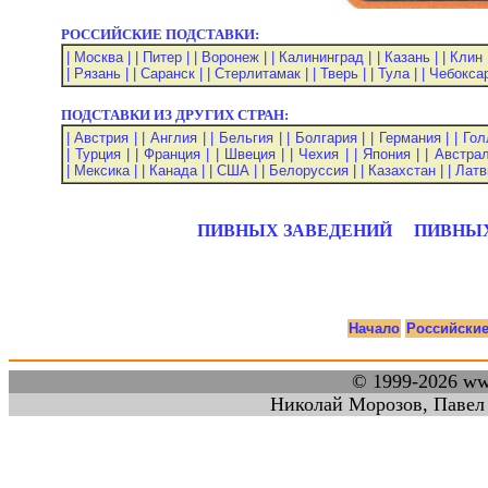
РОССИЙСКИЕ ПОДСТАВКИ:
| Москва |
| Питер |
| Воронеж |
| Калининград |
| Казань |
| Клин 
| Рязань |
| Саранск |
| Стерлитамак |
| Тверь |
| Тула |
| Чебокса
ПОДСТАВКИ ИЗ ДРУГИХ СТРАН:
| Австрия |
| Англия |
| Бельгия |
| Болгария |
| Германия |
| Гол
| Турция |
| Франция |
| Швеция |
| Чехия |
| Япония |
| Австрал
| Мексика |
| Канада |
| США |
| Белоруссия |
| Казахстан |
| Латв
ПИВНЫХ ЗАВЕДЕНИЙ
ПИВНЫ
Начало
Российски
© 1999-2026 w
Николай Морозов, Павел