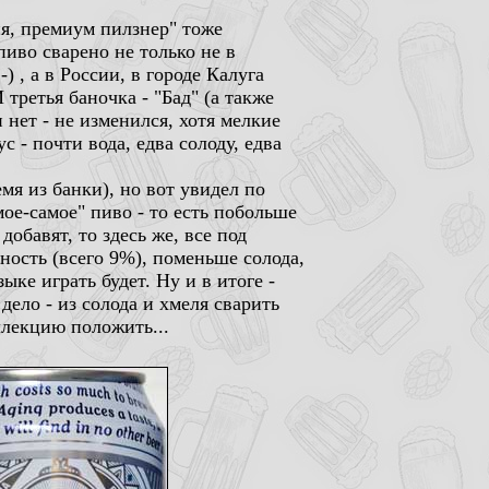
я, премиум пилзнер" тоже
пиво сварено не только не в
) , а в России, в городе Калуга
третья баночка - "Бад" (а также
 нет - не изменился, хотя мелкие
 - почти вода, едва солоду, едва
мя из банки), но вот увидел по
мое-самое" пиво - то есть побольше
обавят, то здесь же, все под
ность (всего 9%), поменьше солода,
ыке играть будет. Ну и в итоге -
ело - из солода и хмеля сварить
оллекцию положить...