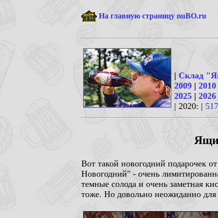
На главную страницу nuBO.ru
|
Склад "Я
2009
|
2010
2025
|
2026
| 2020: |
51
Ящик
Вот такой новогодний подарочек о
Новогодний" - очень лимитированна
темные солода и очень заметная ки
тоже. Но довольно неожиданно для 