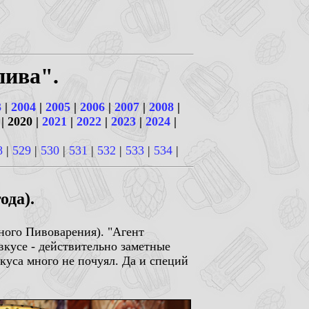
пива".
3
|
2004
|
2005
|
2006
|
2007
|
2008
|
| 2020 |
2021
|
2022
|
2023
|
2024
|
8
|
529
|
530
|
531
|
532
|
533
|
534
|
ода).
ного Пивоварения). "Агент
вкусе - действительно заметные
куса много не почуял. Да и специй