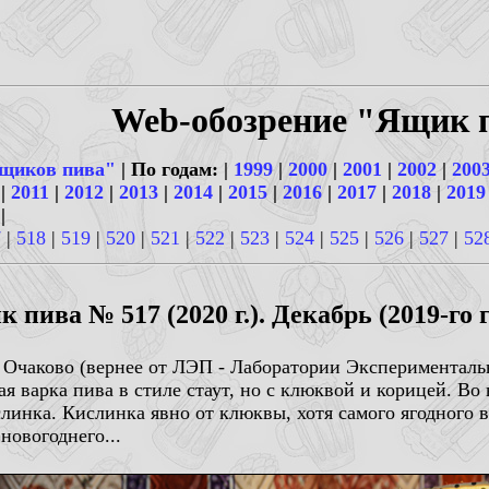
Web-обозрение "Ящик 
щиков пива"
| По годам: |
1999
|
2000
|
2001
|
2002
|
200
|
2011
|
2012
|
2013
|
2014
|
2015
|
2016
|
2017
|
2018
|
2019
|
7
|
518
|
519
|
520
|
521
|
522
|
523
|
524
|
525
|
526
|
527
|
52
 пива № 517 (2020 г.). Декабрь (2019-го г
т Очаково (вернее от ЛЭП - Лаборатории Эксперименталь
я варка пива в стиле стаут, но с клюквой и корицей. Во 
слинка. Кислинка явно от клюквы, хотя самого ягодного в
новогоднего...