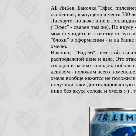
АБ ИнБев. Баночка "Эфес, пилсене
особенная, выпущена в честь 300 ле
Лисхауте, но даже и не в Голландии 
("Эфес" - сварен там же). По вкусу
можно увидеть и этикетку от бутыло
"блохи" в оформлении - и на банке 
хмелю.
Наконец - "Бад 66" - вот этой этик
распродажной цене и взял. Это этак
солодов и разных солодов, побольше
девизом - положим всего поменьше,
хмеля вообще кажется не положили и
получили таки дистиллированную во
пиво без вкуса солода и хмеля ;-) 