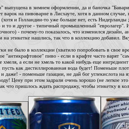
р" выпущена в зимнем оформлении, да и баночка "Бавари
т варок на пивоварне в Лисхауте, хотя в данном случае, 
(хотя и Голландии-то уже больше нет, есть Нидерланды ;-
 - и то и другое - типичный промышленный "евролагер". И 
чного) - почему-то показалось, что изменился дизайн, ан
и на этикетке нашлись, так что в коллекцию добавил. Вкус
етки не было в коллекции (хватило попробовать в свое вре
ое "антикрафтовое" пиво - если в крафте часто варят "са
 хмеля, а если не хмель то какой нибудь еще ингредиент д
 пусть как дистиллированная вода будет! Поменьше плот
 даже! - поменьше газации, не дай бог углекислота на яз
ду! Цену при этом задрали очень хорошо (не легкое это д
, так что пришлось ждать распродажу, чтобы этикетку в к