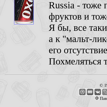
Russia - тоже
фруктов и тож
Я бы, все таки
а к "мальт-лик
его отсутстви
Похмеляться т
© 1
Пав