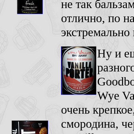
не так бальза
отлично, по н
экстремально
Ну и е
разного
Goodbod
Wye Val
очень крепкое
смородина, че