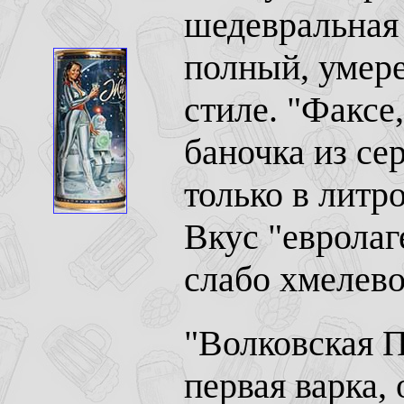
шедевральная 
полный, умер
стиле. "Факсе
баночка из се
только в литр
Вкус "евролаг
слабо хмелево
"Волковская П
первая варка,