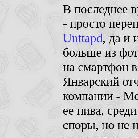
В последнее в
- просто пере
Unttapd
, да и
больше из фот
на смартфон в
Январский отч
компании - М
ее пива, сред
споры, но не н