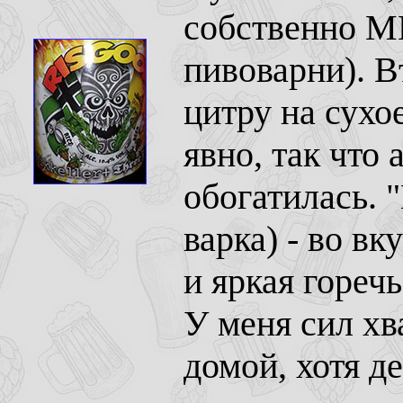
собственно М
пивоварни). 
цитру на сухо
явно, так что
обогатилась. 
варка) - во в
и яркая горечь
У меня сил хв
домой, хотя д