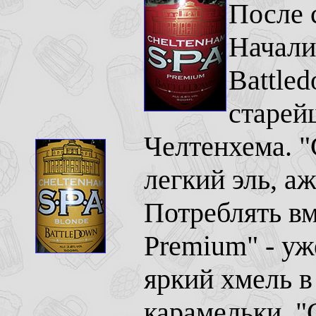
После 
Начали
Battle
старей
Челтенхема. "
легкий эль, а
Потреблять вм
Premium" - уж
яркий хмель в
карамельки. "C