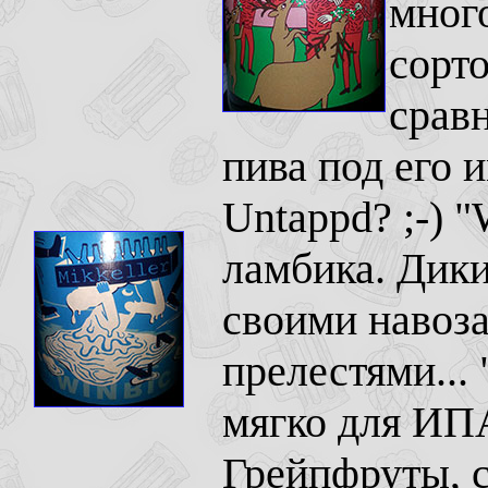
много
сорто
срав
пива под его 
Untappd? ;-) "
ламбика. Дики
своими навоз
прелестями... 
мягко для ИП
Грейпфруты, с