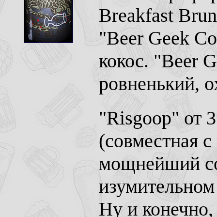
Breakfast Brun
"Beer Geek Coc
кокос. "Beer G
ровненький, о
"Risgoop" от 
(совместная с 
мощнейший сол
изумительном
Ну и конечно,