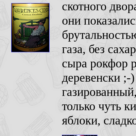
скотного двор
они показалис
брутальностью.
газа, без саха
сыра рокфор р
деревенски ;-)
газированный,
только чуть к
яблоки, сладко