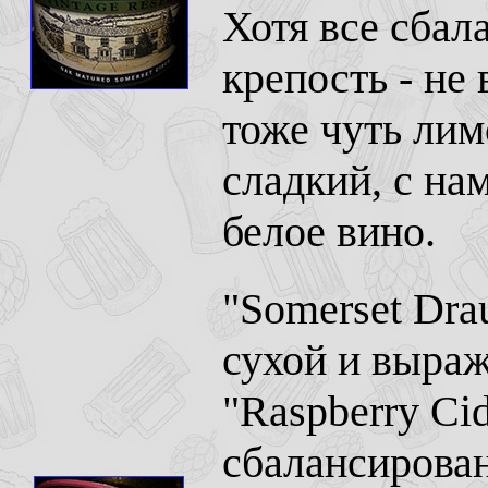
Хотя все сбал
крепость - не 
тоже чуть лим
сладкий, с на
белое вино.
"Somerset Dra
сухой и выраж
"Raspberry Cid
сбалансирован