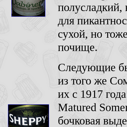
полусладкий, 
для пикантност
сухой, но тож
почище.
Следующие бы
из того же Со
их с 1917 года
Matured Somers
бочковая выде