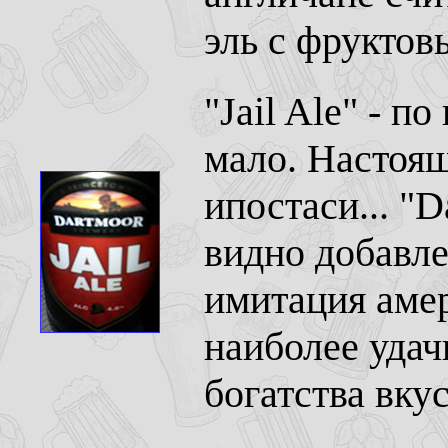
эль с фруктов
"Jail Ale" - п
мало. Настоящ
ипостаси... "D
видно добавл
имитация амер
наиболее удач
богатства вку