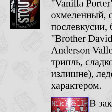
"Vanilla Porter
охмеленный, с
послевкусии, 
"Brother David
Anderson Vall
трипль, сладк
излишне), лед
характером.
В за