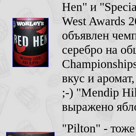
Hen" и "Specia
West Awards 2
объявлен чемп
серебро на об
Championships
вкус и аромат
;-) "Mendip Hi
выражено ябл
"Pilton" - тож