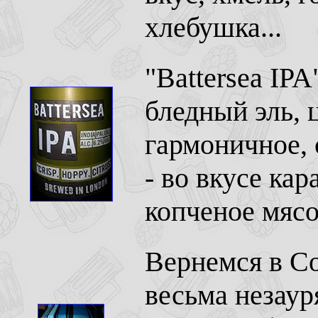
хлебушка...
"Battersea IPA
бледный эль, 
гармоничное, с
- во вкусе ка
копченое мясо
Вернемся в Со
весьма незаур