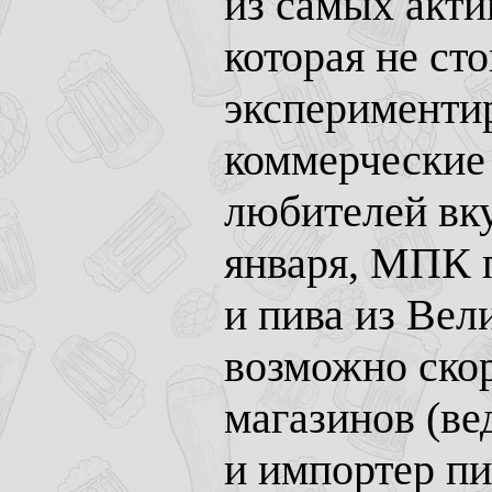
из самых акти
которая не ст
экспериментир
коммерческие
любителей вку
января, МПК 
и пива из Вел
возможно скор
магазинов (ве
и импортер пи