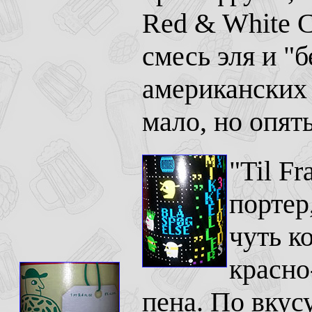
Red & White C
смесь эля и "
американских 
мало, но опять
"Til Fr
портер
чуть к
красно
пена. По вкус