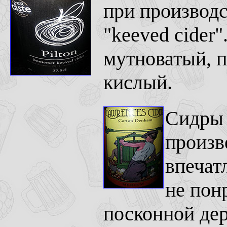
при производс
"keeved cider"
мутноватый, п
кислый.
Сидры
произв
впечат
не пон
посконной дер