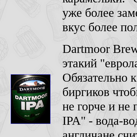
уже более зам
вкус более по
Dartmoor Brew
этакий "еврола
Обязательно к
биргиков чтоб
не горче и не 
IPA" - вода-во
англичане счи