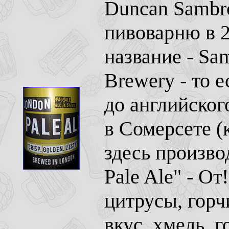
Duncan Sambr
пивоварню в 2
название - Sa
Brewery - то 
до английског
в Сомерсете (
здесь произво
Pale Ale" - О
цитрусы, горчи
вкус, хмель, 