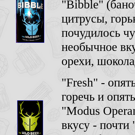
"Bibble" (бан
цитрусы, горь
почудилось чут
необычное вку
орехи, шокола
"Fresh" - опя
горечь и опят
"Modus Operan
вкусу - почти