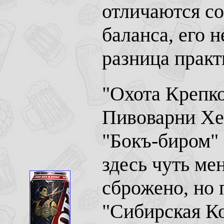
отличаются со
баланса, его н
разница практ
"
Охота Крепк
Пивоварни Хе
"Бокъ-биром"
здесь чуть ме
сброжено, но п
"Сибирская К