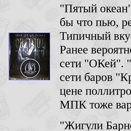
"Пятый океан
бы что пью, р
Типичный вку
Ранее вероятн
сети "ОКей". 
сети баров "К
цене поллитро
МПК тоже вари
"
Жигули Барно