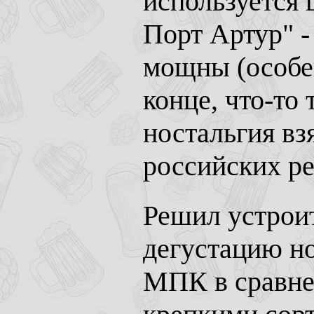
используется 
Порт Артур" -
мощны (особен
конце, что-то
ностальгия в
российских ре
Решил устрои
дегустацию но
МПК в сравне