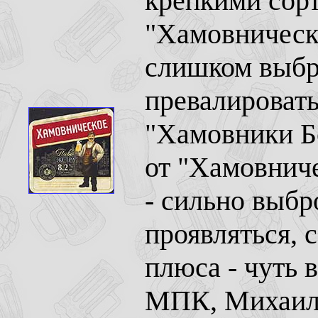
крепкими сорт
"Хамовническо
слишком выбр
превалировать
"Хамовники Бо
от "Хамовниче
- сильно выбр
проявляться, 
плюса - чуть 
МПК, Михаил Е