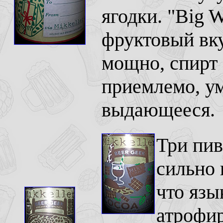
ягодки. "Big W
фруктовый вку
мощно, спирт 
приемлемо, ум
выдающееся.
Три пив
сильно 
что язы
атрофир