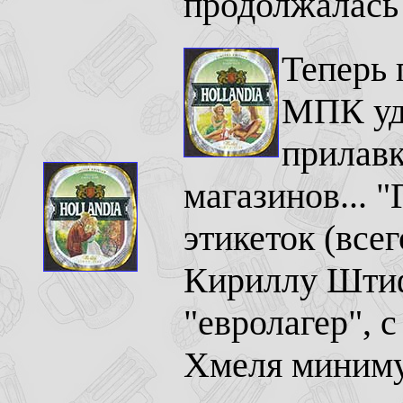
продолжалась 
Теперь 
МПК уд
прилав
магазинов... 
этикеток (всег
Кириллу Штиф
"евролагер", 
Хмеля миним