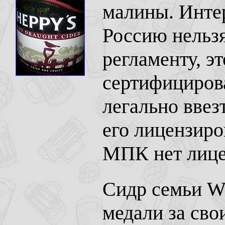
малины. Интер
Россию нельзя
регламенту, эт
сертифицироват
легально ввез
его лицензиро
МПК нет лицен
Сидр семьи Wo
медали за свои