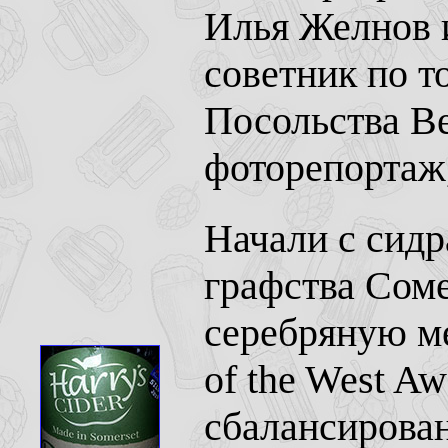
Илья Желнов 
советник по т
Посольства В
фоторепортаж
Начали с сидр
графства Соме
серебряную ме
of the West Aw
сбалансирован