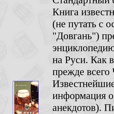
Книга извест
(не путать с 
"Довгань") пр
энциклопедию 
на Руси. Как 
прежде всего 
Известнейшие
информация о 
анекдотов). П