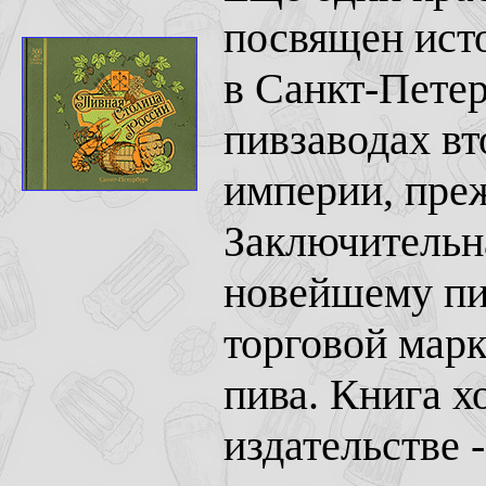
посвящен исто
в Санкт-Пете
пивзаводах в
империи, преж
Заключительн
новейшему пив
торговой марк
пива. Книга 
издательстве -