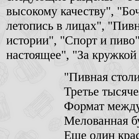
высокому качеству", "Боч
летопись в лицах", "Пи
истории", "Спорт и пиво
настоящее", "За кружкой 
"Пивная столи
Третье тысячел
Формат между
Мелованная б
Еще один кра