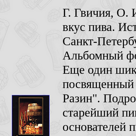
Г. Гвичия, О.
вкус пива. Ис
Санкт-Петербу
Альбомный фор
Еще один шика
посвященный 
Разин". Подр
старейший пив
основателей 