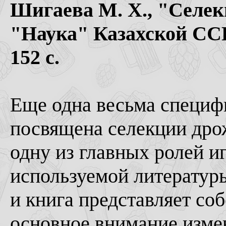
Шигаева М. Х., "Селек
"Наука" Казахской ССР
152 с.
Еще одна весьма специфи
посвящена селекции дро
одну из главных ролей и
используемой литературы
и книга представляет со
основное внимание изме