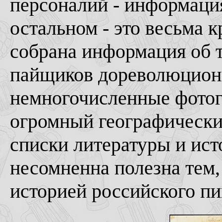
персоналий - информация
остальном - это весьма к
собрана информация об т
пайщиков дореволюционн
немногочисленные фотог
огромный географический
списки литературы и ис
несомненна полезна тем,
историей российского пи