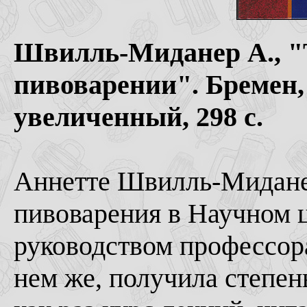
Швилль-Миданер А., "Т
пивоварении". Бремен, 
увеличенный, 298 с.
Аннетте Швилль-Миданер
пивоварения в Научном 
руководством профессора
нем же, получила степень