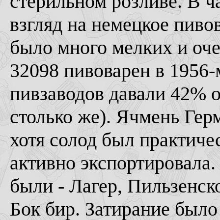
стерильном розливе. В ч
взгляд на немецкое пивов
было много мелких и оче
32098 пивоварен в 1956-м
пивзаводов давали 42% о
столько же). Ячмень Гер
хотя солод был практичес
активно экспортировала
были - Лагер, Пильзенск
Бок бир. Затирание было