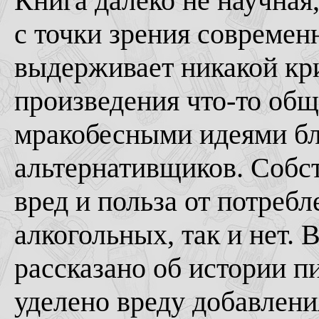
Книга далеко не научная,
с точки зрения современ
выдерживает никакой крит
произведения что-то об
мракобесными идеями бл
альтернативщиков. Собст
вред и польза от потреб
алкогольных, так и нет. 
рассказано об истории п
уделено вреду добавлени