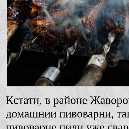
Кстати, в районе Жаворо
домашнии пивоварни, так
пивоварне пили уже свар