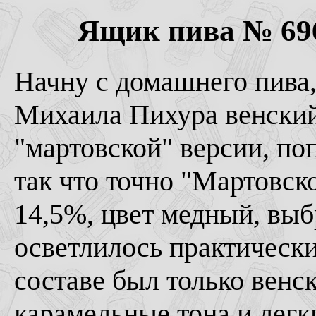
Ящик пива № 696 
Начну с домашнего пива,
Михаила Пихура венский 
"мартовской" версии, поп
так что точно "Мартовск
14,5%, цвет медный, выб
осветлилось практически
составе был только венск
карамельные тона и легк