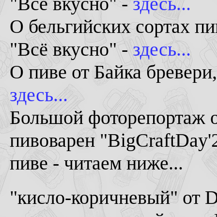
"Всё вкусно" -
здесь...
О бельгийских сортах пи
"Всё вкусно" -
здесь...
О пиве от Байка бревери
здесь...
Большой фоторепортаж о
пивоварен "BigCraftDay'
пиве - читаем ниже...
"
кисло-коричневый" от D