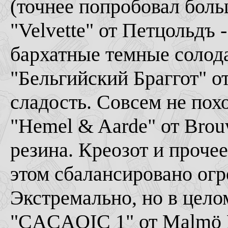
(точнее попробовал больш
"Velvette" от Петцольдъ 
бархатные темные солод
"Бельгийский Браггот" от
сладость. Совсем не пох
"Hemel & Aarde" от Brou
резина. Креозот и проче
этом сбалансировано ог
Экстремально, но в цело
"CACAOIC 1" от Malmö B