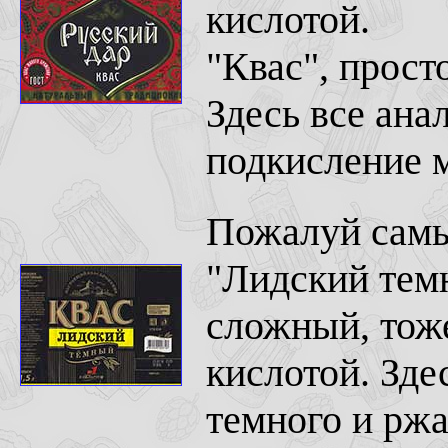
кислотой.
"Квас", прост
Здесь все ана
подкисление 
Пожалуй самы
"Лидский тем
сложный, тож
кислотой. Зде
темного и ржа