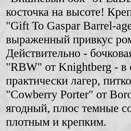
косточка на высоте! Креп
"Gift To Gaspar Barrel-ag
выраженный привкус рома
Действительно - бочкова
"RBW" от Knightberg - в 
практически лагер, питко
"Cowberry Porter" от Bor
ягодный, плюс темные со
плотным и крепким.