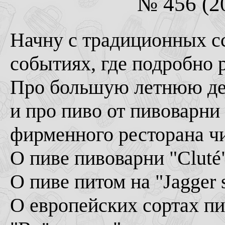
№ 456 (20
Начну с традиционных с
событиях, где подробно 
Про большую летнюю дег
и про пиво от пивоварни
фирменного ресторана ч
О пиве пивоварни "Cluté
О пиве питом на "Jagger s
О европейских сортах пи