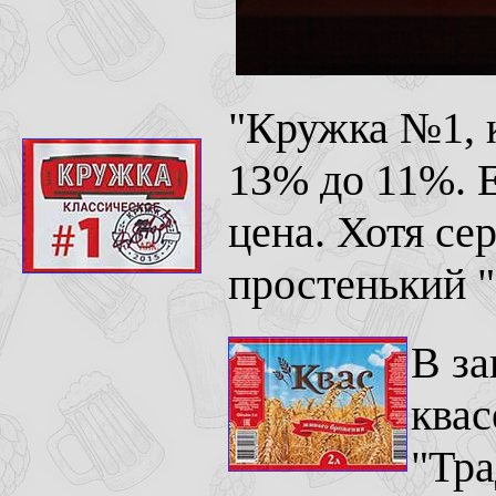
"Кружка №1, к
13% до 11%. Е
цена. Хотя се
простенький "
В за
квас
"Тра