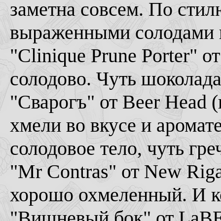
заметна совсем. По стилю
выраженными солодами и
"Clinique Prune Porter" о
солодово. Чуть шоколада 
"Сварогъ" от Beer Head (
хмели во вкусе и аромат
солодовое тело, чуть гре
"Mr Contras" от New Riga
хорошо охмеленный. И к
"Вишневый бок" от LaBE