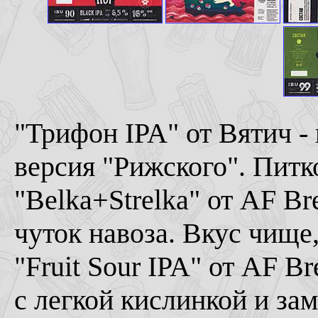
"Трифон IPA" от Вятич - 
версия "Рижского". Питк
"Belka+Strelka" от AF Br
чуток навоза. Вкус чище
"Fruit Sour IPA" от AF B
с легкой кислинкой и за