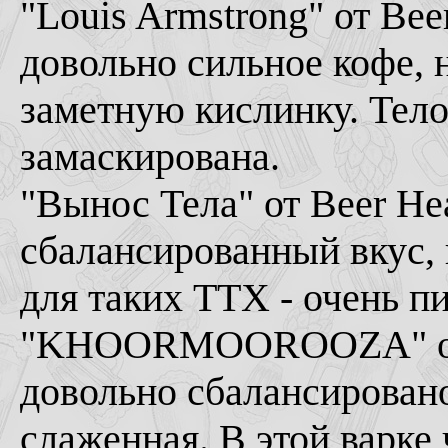
"Louis Armstrong" от Beer
довольно сильное кофе, н
заметную кислинку. Тело
замаскирована.
"Вынос Тела" от Beer H
сбалансированный вкус, 
для таких ТТХ - очень пи
"KHOORMOOROOZA" от 
довольно сбалансировано
слаженная. В этой варке