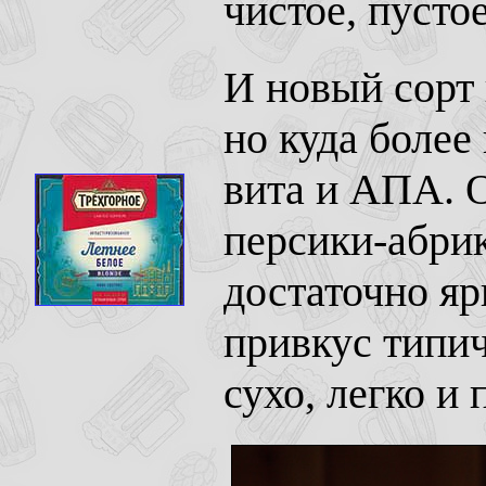
чистое, пусто
И новый сорт 
но куда более
вита и АПА. О
персики-абрик
достаточно я
привкус типич
сухо, легко и 