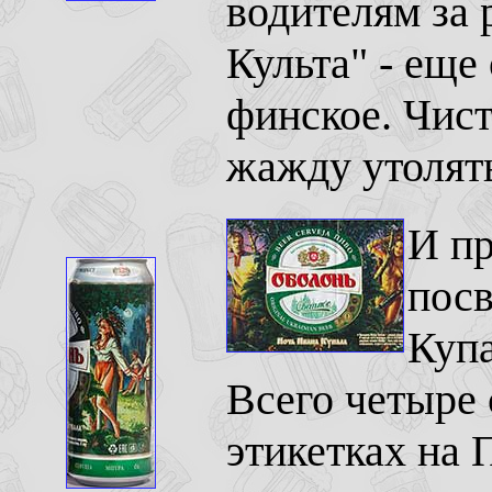
водителям за 
Культа" - еще
финское. Чист
жажду утолят
И пр
пос
Купа
Всего четыре
этикетках на 