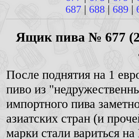
687
|
688
|
689
|
Ящик пива № 677 (20
После поднятия на 1 ев
пиво из "недружественны
импортного пива заметно
азиатских стран (и проч
марки стали вариться на