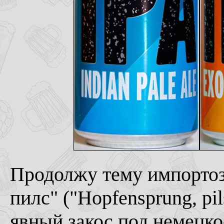
Продолжу тему импорто
пилс" ("Hopfensprung, pil
явный закос под немецкое