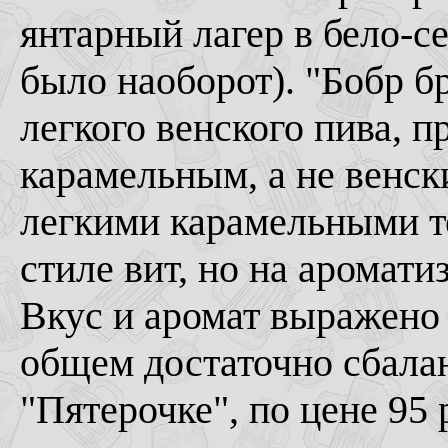
янтарный лагер в бело-с
было наоборот). "Бобр бр
легкого венского пива, п
карамельным, а не венск
легкими карамельными то
стиле вит, но на аромати
Вкус и аромат выражено
общем достаточно сбала
"Пятерочке", по цене 95 р