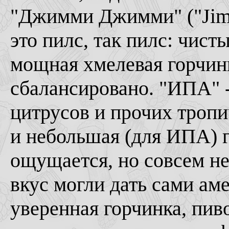
"Джимми Джимми" ("Jimm
это пилс, так пилс: чист
мощная хмелевая горчинк
сбалансировано. "ИПА" -
цитрусов и прочих тропи
и небольшая (для ИПА) г
ощущается, но совсем не
вкус могли дать сами ам
уверенная горчинка, пиво