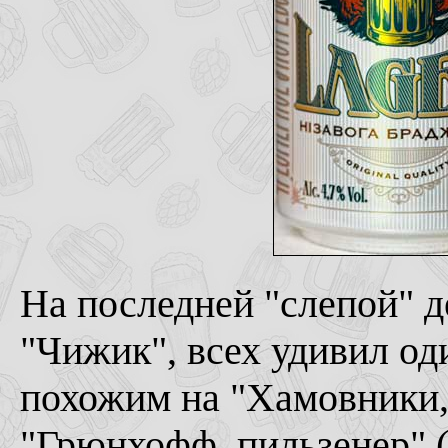
На последней "слепой" 
"Чижик", всех удивил од
похожим на "Хамовники, 
"Грюнхофф, пильзенер" ("