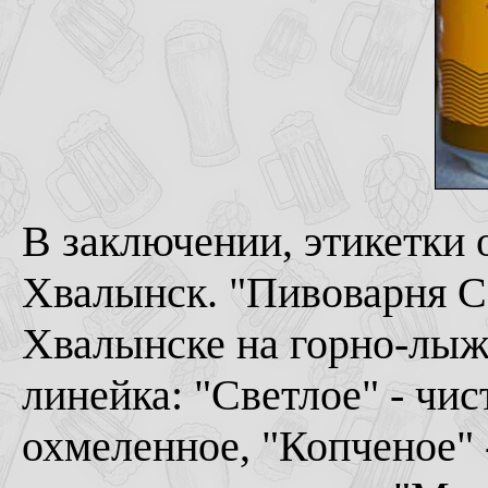
В заключении, этикетки о
Хвалынск. "Пивоварня С
Хвалынске на горно-лыж
линейка: "Светлое" - чис
охмеленное, "Копченое" 