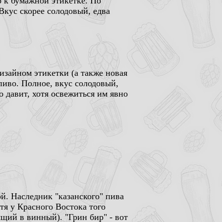
о к бумажной этикетке. По
Вкус скорее солодовый, едва
изайном этикетки (а также новая
пиво. Полное, вкус солодовый,
о давит, хотя освежиться им явно
ой. Наследник "казанского" пива
тя у Красного Востока того
ящий в винный). "Грин бир" - вот