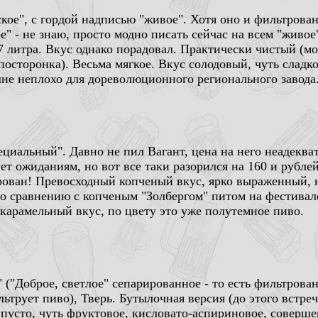
ское", с гордой надписью "живое". Хотя оно и фильтрова
ое" - не знаю, просто модно писать сейчас на всем "жив
7 литра. Вкус однако порадовал. Практически чистый (мо
посторонка). Весьма мягкое. Вкус солодовый, чуть сладк
не неплохо для дореволюционного регионального завода
ециальный". Давно не пил Вагант, цена на него неадекват
ет ожиданиям, но вот все таки разорился на 160 и рублей
рован! Превосходный копченый вкус, ярко выраженный, 
о сравнению с копченым "Золбергом" питом на фестивале
карамельный вкус, по цвету это уже полутемное пиво.
 ("Доброе, светлое" сепарированное - то есть фильтрован
ьтрует пиво), Тверь. Бутылочная версия (до этого встре
 пусто, чуть фруктовое, кисловато-аспириновое, соверше