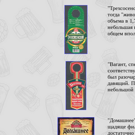
"Трехсосен
тогда "жив
объема в 1,
небольшая 
общем впол
"Вагант, сп
соответству
был разоча
давящий. П
небольшой 
"Домашнее"
щадяще фил
достаточно