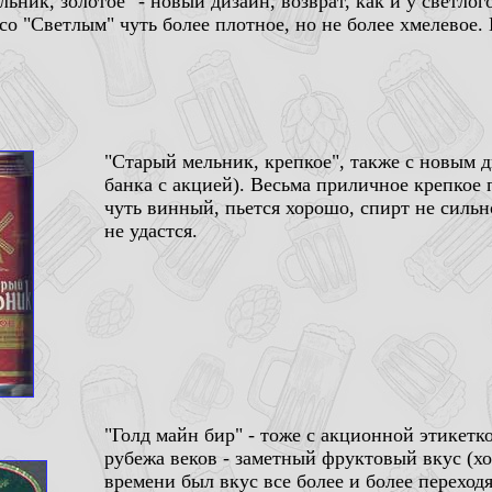
ьник, золотое" - новый дизайн, возврат, как и у светлог
о "Светлым" чуть более плотное, но не более хмелевое. 
.
"Старый мельник, крепкое", также с новым д
банка с акцией). Весьма приличное крепкое 
чуть винный, пьется хорошо, спирт не сильн
не удастся.
"Голд майн бир" - тоже с акционной этикетк
рубежа веков - заметный фруктовый вкус (хо
времени был вкус все более и более переход