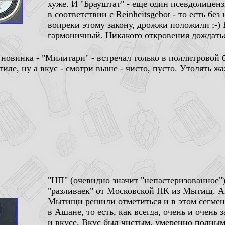
хуже. И "Брауштат" - еще один псевдолиценз
в соответствии с Reinheitsgebot - то есть бе
вопреки этому закону, дрожжи положили ;-) 
гармоничный. Никакого откровения дождатьс
 новинка - "Милитари" - встречал только в поллитровой 
иле, ну а вкус - смотри выше - чисто, пусто. Утолять ж
"НП" (очевидно значит "непастеризованное")
"разливаек" от Московской ПК из Мытищ. А
Мытищи решили отметиться и в этом сегмент
в Ашане, то есть, как всегда, очень и очень
и вкусе. Вкус был чистым, умеренно полным,