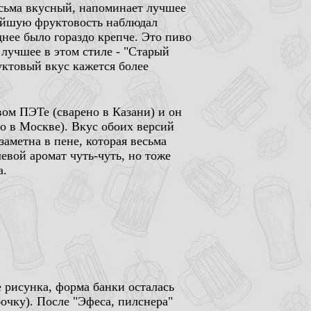
есьма вкусный, напоминает лучшее
ейшую фруктовость наблюдал
днее было гораздо крепче. Это пиво
 лучшее в этом стиле - "Старый
руктовый вкус кажется более
вом ПЭТе (сварено в Казани) и он
о в Москве). Вкус обоих версий
заметна в пене, которая весьма
евой аромат чуть-чуть, но тоже
а.
е рисунка, форма банки осталась
очку). После "Эфеса, пилснера"