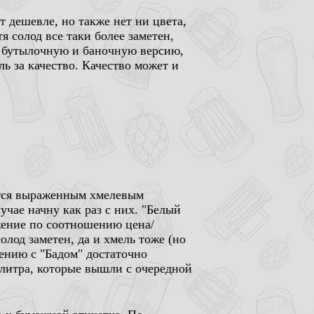
т дешевле, но также нет ни цвета,
я солод все таки более заметен,
л бутылочную и баночную версию,
ь за качество. Качество может и
ется выраженным хмелевым
лучае начну как раз с них. "Белый
жение по соотношению цена/
солод заметен, да и хмель тоже (но
нению с "Бадом" достаточно
5 литра, которые вышли с очередной