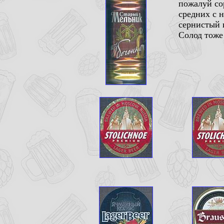
пожалуй со
средних с 
сернистый 
Солод тоже