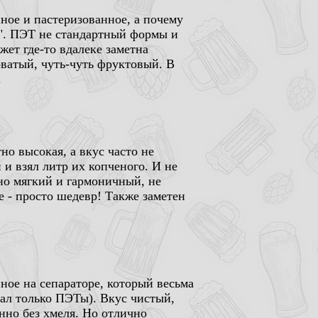
нное и пастеризованное, а почему
ое". ПЭТ не стандартный формы и
жет где-то вдалеке заметна
оватый, чуть-чуть фруктовый. В
.
но высокая, а вкус часто не
 и взял литр их копченого. И не
но мягкий и гармоничный, не
 - просто шедевр! Также заметен
ное на сепараторе, который весьма
чал только ПЭТы). Вкус чистый,
нно без хмеля. Но отлично