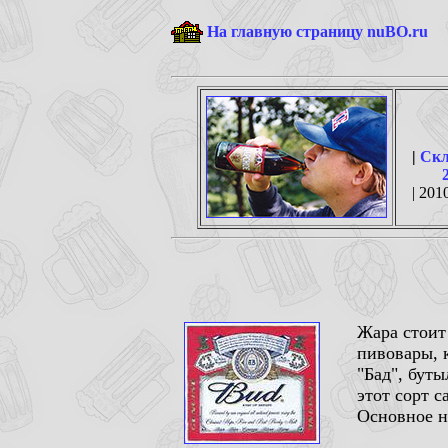
На главную страницу nuBO.ru
|
Скл
| 2010
Жара стоит
пивовары, 
"Бад", бут
этот сорт с
Основное на