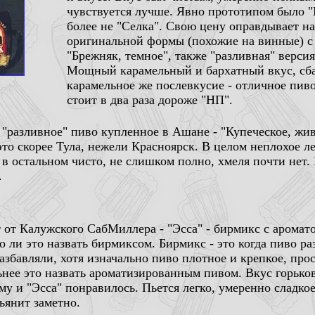
чувствуется лучше. Явно прототипом было "
более не "Селка". Свою цену оправдывает н
оригинальной формы (похожие на винные) с
"Брежняк, темное", также "разливная" верси
Мощный карамельный и бархатный вкус, сба
карамельное же послевкусие - отличное пиво
стоит в два раза дороже "НП".
"разливное" пиво купленное в Ашане - "Купеческое, живо
это скорее Тула, нежели Красноярск. В целом неплохое л
 в остальном чисто, не слишком полно, хмеля почти нет. 
.
 от Калужского СабМиллера - "Эсса" - бирмикс с аромато
о ли это назвать бирмиксом. Бирмикс - это когда пиво р
азбавляли, хотя изначально пиво плотное и крепкое, про
ьнее это назвать ароматизированным пивом. Вкус горьк
му и "Эсса" понравилось. Пьется легко, умеренно сладкое
ьянит заметно.