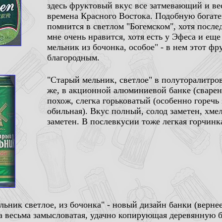
здесь фруктовый вкус все затмевающий и в
времена Красного Востока. Подобную богат
помнится в светлом "Богемском", хотя после
мне очень нравится, хотя есть у Эфеса и еще
мельник из бочонка, особое" - в нем этот ф
благородным.
"Старый мельник, светлое" в полуторалитро
же, в акционной алюминиевой банке (сварен
похож, слегка горьковатый (особенно горечь 
обильная). Вкус полный, солод заметен, хмел
заметен. В послевкусии тоже легкая горчинк
льник светлое, из бочонка" - новый дизайн банки (верне
на весьма замысловатая, удачно копирующая деревянную б