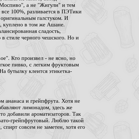
Моспиво", а не "Жигули" и тем
а все 100%, разливается в ПЭТики
 оригинальным галстуком. И
я, куплено в том же Ашане.
лансированная сладость,
 в стиле черного чешского. Но и
е". Кто произвел - не ясно, но
егкое пивко, с легким фруктовым
На бутылку клеится этикетка-
м ананаса и грейпфрута. Хотя не
азбавляют лимонадом, здесь же
сто добавили ароматизаторов. Так
овато-грейпфрутовый. Люблю такой
, спирт совсем не заметен, хотя его