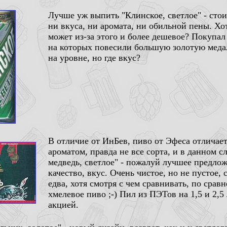
Лучше уж выпить "Клинское, светлое" - стои
ни вкуса, ни аромата, ни обильной пены. Хот
может из-за этого и более дешевое? Покупа
на которых повесили большую золотую медал
на уровне, но где вкус?
В отличие от ИнБев, пиво от Эфеса отлича
ароматом, правда не все сорта, и в данном с
медведь, светлое" - пожалуй лучшее предло
качество, вкус. Очень чистое, но не пустое, 
едва, хотя смотря с чем сравнивать, по срав
хмелевое пиво ;-) Пил из ПЭТов на 1,5 и 2,
акцией.