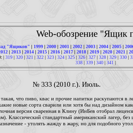
Web-обозрение "Ящик п
ад "Ящиков"
|
1999
|
2000
|
2001
|
2002
|
2003
|
2004
|
2005
|
200
2012
|
2013
|
2014
|
2015
|
2016
|
2017
|
2018
|
2019
|
2020
|
2021
|
2
: |
319
|
320
|
321
|
322
|
323
|
324
|
325
|
326
|
327
|
328
|
329
|
330
|
3
338
|
339
|
340
|
341
|
№ 333 (2010 г.). Июль.
 такая, что пиво, квас и прочие напитки раскупаются в 
какие новые сорта сварили или хотя бы над дизайном како
ылочная версия сваренная в Клину (ИнБев отобрал лиценз
ам). Классический стандартный американский лагер, без ц
значение - утолять жажду в жару, но для подобного утол