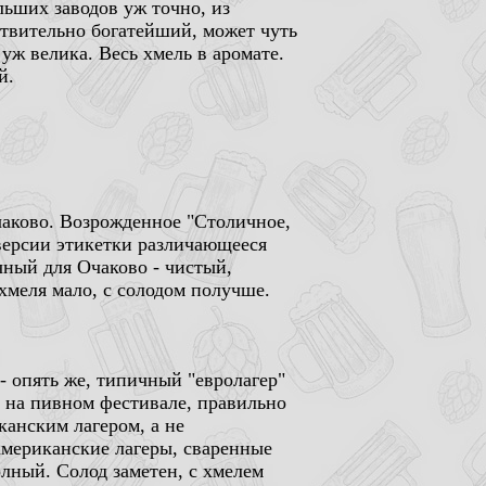
ьших заводов уж точно, из
ствительно богатейший, может чуть
уж велика. Весь хмель в аромате.
й.
чаково. Возрожденное "Столичное,
 версии этикетки различающееся
чный для Очаково - чистый,
меля мало, с солодом получше.
 - опять же, типичный "евролагер"
, на пивном фестивале, правильно
канским лагером, а не
американские лагеры, сваренные
лный. Солод заметен, с хмелем