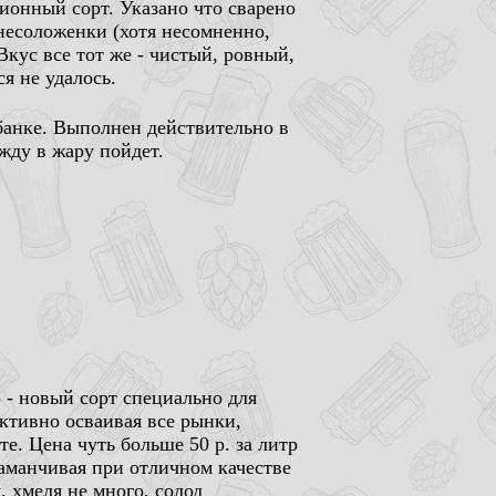
ионный сорт. Указано что сварено
з несоложенки (хотя несомненно,
Вкус все тот же - чистый, ровный,
я не удалось.
банке. Выполнен действительно в
ажду в жару пойдет.
 - новый сорт специально для
ктивно осваивая все рынки,
е. Цена чуть больше 50 р. за литр
 заманчивая при отличном качестве
 хмеля не много, солод