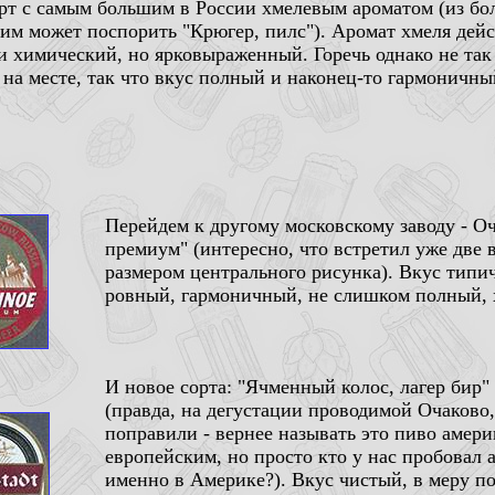
рт с самым большим в России хмелевым ароматом (из бол
ним может поспорить "Крюгер, пилс"). Аромат хмеля дей
и химический, но ярковыраженный. Горечь однако не так 
 на месте, так что вкус полный и наконец-то гармоничны
Перейдем к другому московскому заводу - О
премиум" (интересно, что встретил уже две
размером центрального рисунка). Вкус типи
ровный, гармоничный, не слишком полный, х
И новое сорта: "Ячменный колос, лагер бир"
(правда, на дегустации проводимой Очаково
поправили - вернее называть это пиво амери
европейским, но просто кто у нас пробовал 
именно в Америке?). Вкус чистый, в меру по