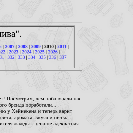
ива".
6
|
2007
|
2008
|
2009
| 2010 |
2011
|
022
|
2023
|
2024
|
2025
|
2026
|
31
|
332
|
333
|
334
|
335
|
336
|
337
|
лет! Посмотрим, чем побаловали нас
го бренда поработали...
ию у Хейнекена и теперь варит
вета, аромата, вкуса и пены.
ителя жажды - цена не адекватная.