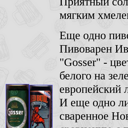
Приятный сол
мягким хмеле
Еще одно пиво
Пивоварен Ив
"Gosser" - цв
белого на зел
европейский л
И еще одно ли
сваренное Но