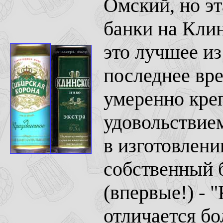
Омский, но эт
банки на Кли
это лучшее из
последнее вре
умеренно креп
удовольствием
в изготовлен
собственный 
(впервые!) - "
отличается б