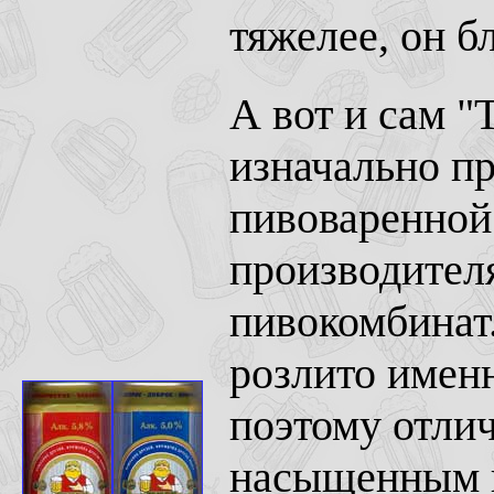
тяжелее, он б
А вот и сам "Т
изначально п
пивоваренной 
производител
пивокомбинат.
розлито именн
поэтому отлич
насыщенным в