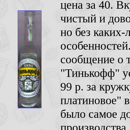
цена за 40. В
чистый и дов
но без каких-
особенностей
сообщение о т
"Тинькофф" ус
99 р. за круж
платиновое" в
было самое д
производства.