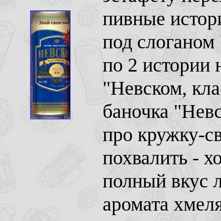
пивные истор
под слоганом 
по 2 истории 
"Невском, кла
баночка "Невс
про кружку-св
похвалить - 
полный вкус л
аромата хмел