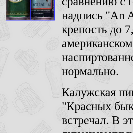
сравнению с 
надпись "An A
крепость до 7
американском 
наспиртованн
нормально.
Калужская пи
"Красных быко
встречал. В э