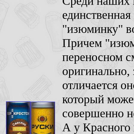
Среди наших 
единственная 
"изюминку" во
Причем "изюми
переносном с
оригинально, 
отличается о
который может
совершенно не
А у Красного 