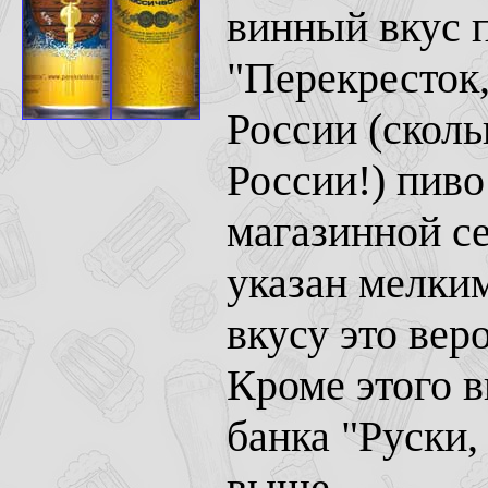
винный вкус п
"Перекресток,
России (сколь
России!) пиво
магазинной се
указан мелки
вкусу это вер
Кроме этого 
банка "Руски,
выше.