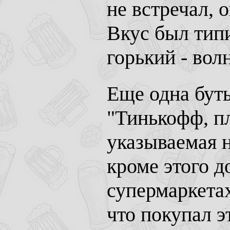
не встречал, 
Вкус был тип
горький - вол
Еще одна бут
"Тинькофф, п
указываемая н
кроме этого 
супермаркета
что покупал э