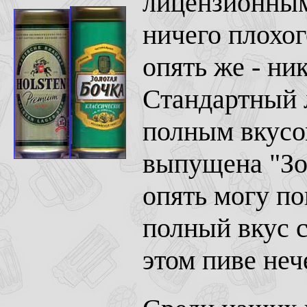
лицензионным 
ничего плохог
опять же - ни
Стандартный 
полным вкусом
выпущена "Зол
опять могу по
полный вкус с
этом пиве неч