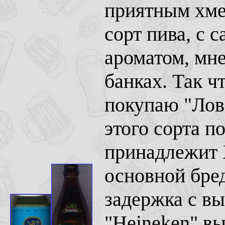
приятным хме
сорт пива, с
ароматом, мне
банках. Так ч
покупаю "Лове
этого сорта п
принадлежит 
основной бред
задержка с в
"Heineken" вы