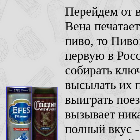
Перейдем от в
Вена печатает
пиво, то Пив
первую в Рос
собирать ключи
высылать их 
выиграть пое
вызывает ника
полный вкус -