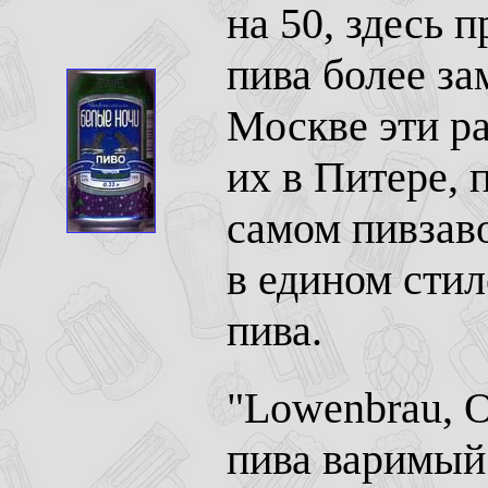
на 50, здесь 
пива более за
Москве эти ра
их в Питере,
самом пивзав
в едином сти
пива.
"Lowenbrau, O
пива варимый 