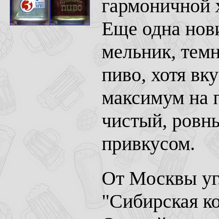
гармоничной 
Еще одна нов
мельник, темн
пиво, хотя вк
максимум на п
чистый, ровн
привкусом.
От Москвы уг
"Сибирская ко