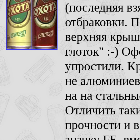
(последняя вз
отбраковки. П
верхняя крышк
глоток" :-) О
упростили. Кр
не алюминиев
на на стальны
Отличить так
прочности и в
значку FE, вм