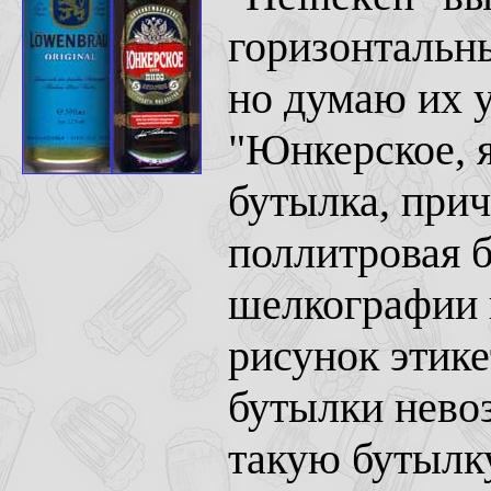
горизонтальн
но думаю их у
"Юнкерское, я
бутылка, при
поллитровая б
шелкографии 
рисунок этике
бутылки нево
такую бутылку