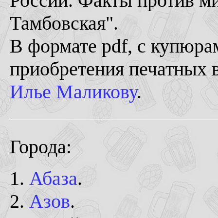
России. Факты против ми
Тамбовская".
В формате pdf, с купюра
приобретения печатных в
Илье Маликову
.
Города:
Абаза
.
Азов
.