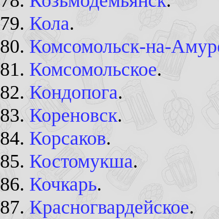
Козьмодемьянск
.
Кола
.
Комсомольск-на-Амур
Комсомольское
.
Кондопога
.
Кореновск
.
Корсаков
.
Костомукша
.
Кочкарь
.
Красногвардейское
.